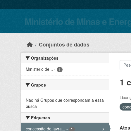
Skip to main content
Ministério de Minas e Ener
Conjuntos de dados
Organizações
Ministério de...
-
1
1 
Grupos
Licen
Não há Grupos que correspondam a essa
busca
conc
Etiquetas
Atos
concessão de lavra...
-
x
1