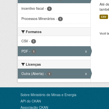
Até d
incentivo fiscal
-
1
também
CSV
Processos Minerários
-
1
Formatos
Você t
CSV
-
1
PDF
-
x
1
Licenças
Outra (Aberta)
-
x
1
Sobre Ministério de Minas e Energia
API do CKAN
Associação CKAN