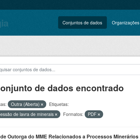
gia
Conjuntos de dados
Organizações
conjunto de dados encontrado
ças:
Outra (Aberta)
Etiquetas:
essão de lavra de minerais
Formatos:
PDF
 de Outorga do MME Relacionados a Processos Minerários