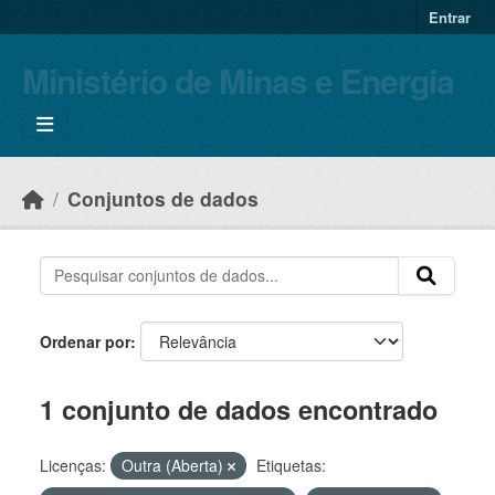
Skip to main content
Entrar
Ministério de Minas e Energia
Conjuntos de dados
Ordenar por
1 conjunto de dados encontrado
Licenças:
Outra (Aberta)
Etiquetas: