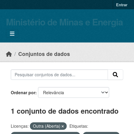
Skip to main content
Entrar
Ministério de Minas e Energia
Conjuntos de dados
Ordenar por
1 conjunto de dados encontrado
Licenças:
Outra (Aberta)
Etiquetas: