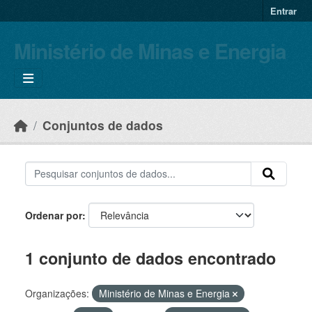
Skip to main content
Entrar
Ministério de Minas e Energia
Conjuntos de dados
Ordenar por
1 conjunto de dados encontrado
Organizações:
Ministério de Minas e Energia