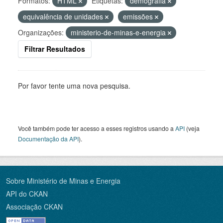
Formatos:
HTML
Etiquetas:
demografia
equivalência de unidades
emissões
Organizações:
ministerio-de-minas-e-energia
Filtrar Resultados
Por favor tente uma nova pesquisa.
Você também pode ter acesso a esses registros usando a
API
(veja
Documentação da API
).
Sobre Ministério de Minas e Energia
API do CKAN
Associação CKAN