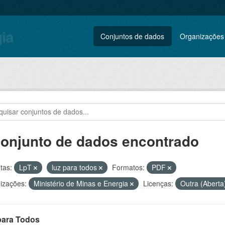
gia
Conjuntos de dados
Organizações
conjunto de dados encontrado
tas:
LpT
luz para todos
Formatos:
PDF
izações:
Ministério de Minas e Energia
Licenças:
Outra (Aberta
para Todos