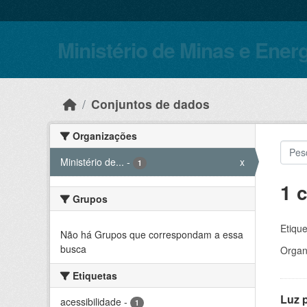
Skip to main content
Ministério de Minas e Ener
Conjuntos de dados
Organizações
Ministério de...
-
x
1
1 
Grupos
Etique
Não há Grupos que correspondam a essa
busca
Organ
Etiquetas
Luz 
acessibilidade
-
1