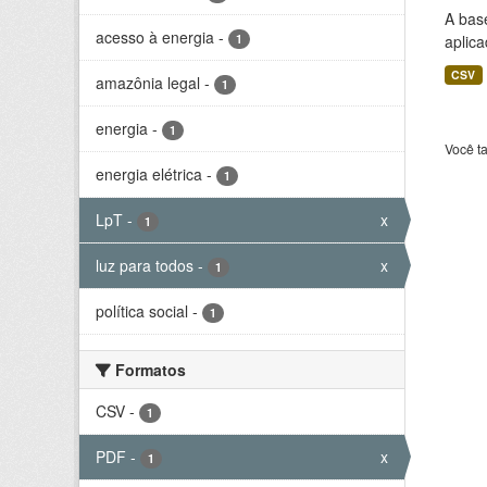
A bas
acesso à energia
-
1
aplica
CSV
amazônia legal
-
1
energia
-
1
Você t
energia elétrica
-
1
LpT
-
x
1
luz para todos
-
x
1
política social
-
1
Formatos
CSV
-
1
PDF
-
x
1