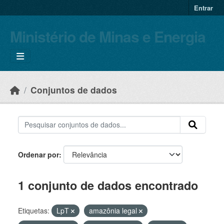
Skip to main content
Entrar
Ministério de Minas e Energia
Conjuntos de dados
Ordenar por
1 conjunto de dados encontrado
Etiquetas:
LpT
amazônia legal