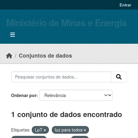
Skip to main content
Entrar
Ministério de Minas e Energia
Conjuntos de dados
Ordenar por
1 conjunto de dados encontrado
Etiquetas:
LpT
luz para todos