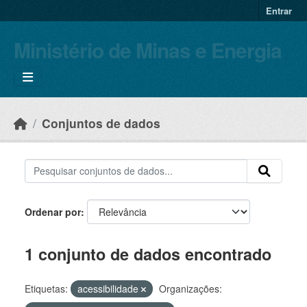
Skip to main content
Entrar
Ministério de Minas e Energia
Conjuntos de dados
Ordenar por
1 conjunto de dados encontrado
Etiquetas:
acessibilidade
Organizações: