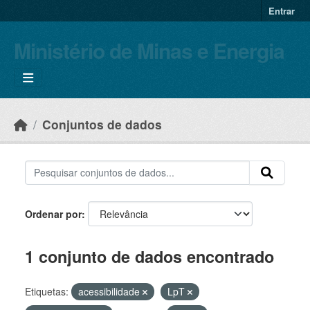
Skip to main content
Entrar
Ministério de Minas e Energia
Conjuntos de dados
Ordenar por
1 conjunto de dados encontrado
Etiquetas:
acessibilidade
LpT