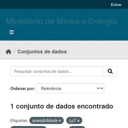
Skip to main content
Entrar
Ministério de Minas e Energia
Conjuntos de dados
Ordenar por
1 conjunto de dados encontrado
Etiquetas:
acessibilidade
LpT