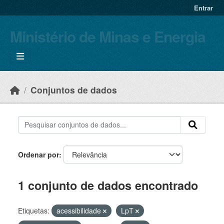
Skip to main content
Entrar
Ministério de Minas e Energia
Conjuntos de dados
Ordenar por
1 conjunto de dados encontrado
Etiquetas:
acessibilidade
LpT