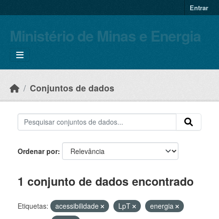
Skip to main content
Entrar
Ministério de Minas e Energia
Conjuntos de dados
Ordenar por
1 conjunto de dados encontrado
Etiquetas:
acessibilidade
LpT
energia