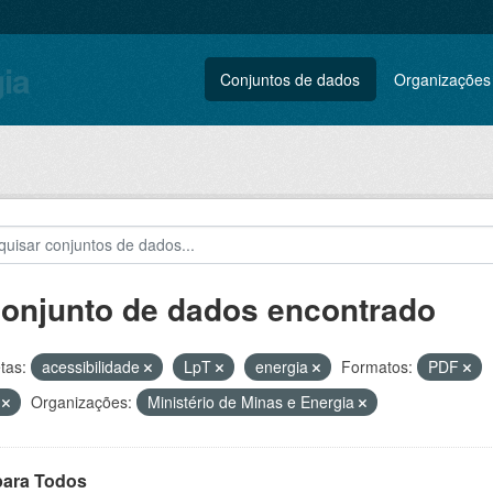
gia
Conjuntos de dados
Organizações
conjunto de dados encontrado
tas:
acessibilidade
LpT
energia
Formatos:
PDF
V
Organizações:
Ministério de Minas e Energia
para Todos