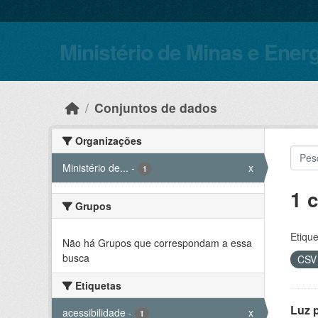
Skip to main content
Ministério de Minas e Ener
Conjuntos de dados
Organizações
Ministério de...
-
x
1
1 
Grupos
Etique
Não há Grupos que correspondam a essa
busca
CS
Etiquetas
Luz 
acessibilidade
-
x
1