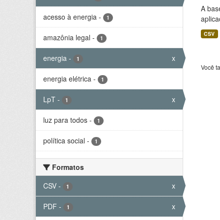
A bas
acesso à energia
-
1
aplica
CSV
amazônia legal
-
1
energia
-
x
1
Você t
energia elétrica
-
1
LpT
-
x
1
luz para todos
-
1
política social
-
1
Formatos
CSV
-
x
1
PDF
-
x
1