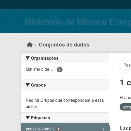
Skip to main content
Ministério de Minas e Ener
Conjuntos de dados
Organizações
Ministério de...
-
1
1 
Grupos
Etique
Não há Grupos que correspondam a essa
busca
aces
Etiquetas
Luz 
acessibilidade
-
x
1