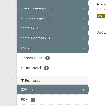
A bas
acesso à energia
-
x
1
aplica
CSV
amazônia legal
-
x
1
energia
-
x
1
Você t
energia elétrica
-
x
1
LpT
-
x
1
luz para todos
-
1
política social
-
1
Formatos
CSV
-
x
1
PDF
-
1