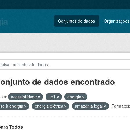
gia
Conjuntos de dados
Organizações
conjunto de dados encontrado
tas:
acessibilidade
LpT
energia
so à energia
energia elétrica
amazônia legal
Formatos
para Todos