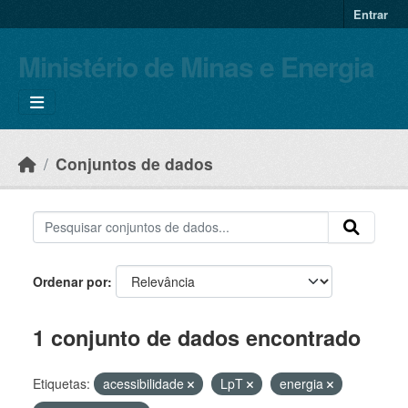
Skip to main content
Entrar
Ministério de Minas e Energia
Conjuntos de dados
Ordenar por
1 conjunto de dados encontrado
Etiquetas:
acessibilidade
LpT
energia