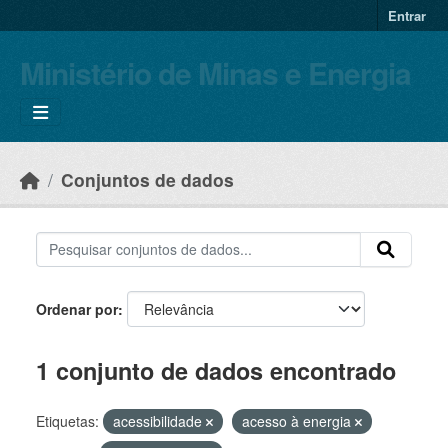
Skip to main content
Entrar
Ministério de Minas e Energia
Conjuntos de dados
Ordenar por
1 conjunto de dados encontrado
Etiquetas:
acessibilidade
acesso à energia