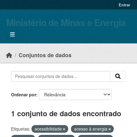
Skip to main content
Entrar
Ministério de Minas e Energia
Conjuntos de dados
Ordenar por
1 conjunto de dados encontrado
Etiquetas:
acessibilidade
acesso à energia