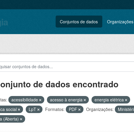
gia
Conjuntos de dados
Organizações
conjunto de dados encontrado
tas:
acessibilidade
acesso à energia
energia elétrica
tica social
LpT
Formatos:
PDF
Organizações:
Ministér
a (Aberta)