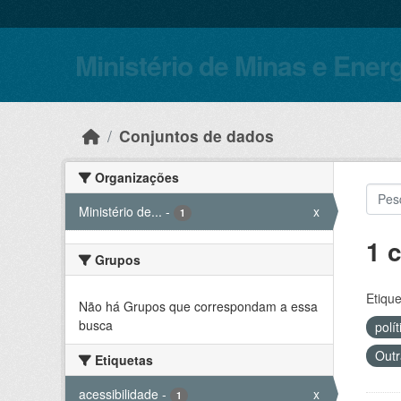
Skip to main content
Ministério de Minas e Ener
Conjuntos de dados
Organizações
Ministério de...
-
x
1
1 
Grupos
Etique
Não há Grupos que correspondam a essa
busca
polí
Outr
Etiquetas
acessibilidade
-
x
1