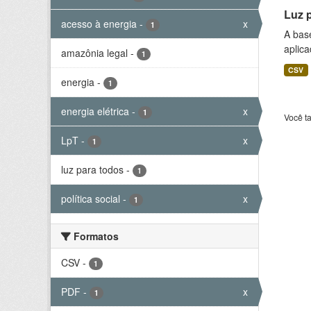
Luz 
acesso à energia
-
x
1
A bas
aplica
amazônia legal
-
1
CSV
energia
-
1
energia elétrica
-
x
1
Você t
LpT
-
x
1
luz para todos
-
1
política social
-
x
1
Formatos
CSV
-
1
PDF
-
x
1