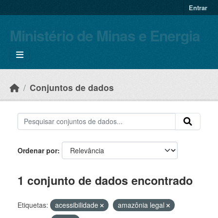
Skip to main content
Entrar
Ministério de Minas e Energia
Conjuntos de dados
Ordenar por
1 conjunto de dados encontrado
Etiquetas:
acessibilidade
amazônia legal