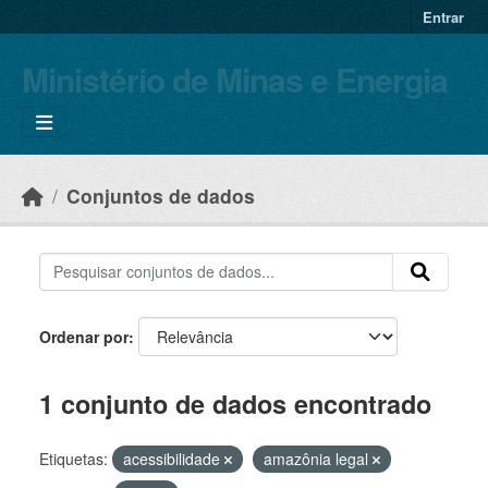
Skip to main content
Entrar
Ministério de Minas e Energia
Conjuntos de dados
Ordenar por
1 conjunto de dados encontrado
Etiquetas:
acessibilidade
amazônia legal