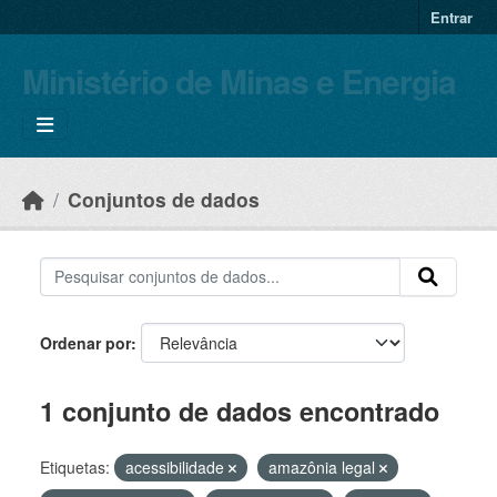
Skip to main content
Entrar
Ministério de Minas e Energia
Conjuntos de dados
Ordenar por
1 conjunto de dados encontrado
Etiquetas:
acessibilidade
amazônia legal