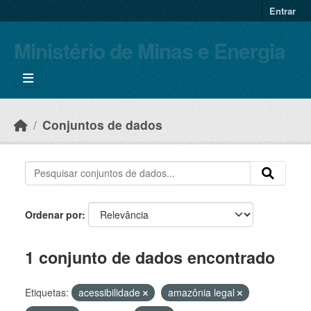
Skip to main content
Entrar
Ministério de Minas e Energia
Conjuntos de dados
Ordenar por
1 conjunto de dados encontrado
Etiquetas:
acessibilidade
amazônia legal