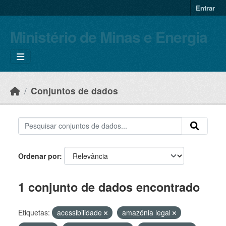
Skip to main content
Entrar
Ministério de Minas e Energia
Conjuntos de dados
Ordenar por
1 conjunto de dados encontrado
Etiquetas:
acessibilidade
amazônia legal