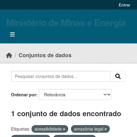
Skip to main content
Entrar
Ministério de Minas e Energia
Conjuntos de dados
Ordenar por
1 conjunto de dados encontrado
Etiquetas:
acessibilidade
amazônia legal