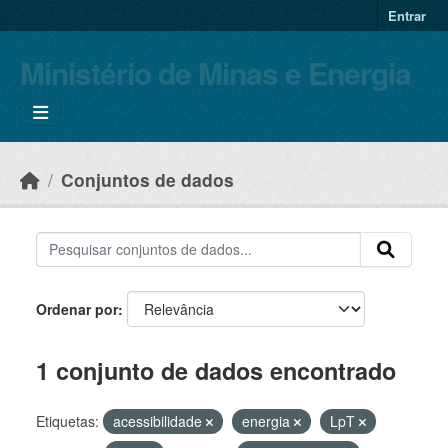
Skip to main content
Entrar
Ministério de Minas e Energia
Conjuntos de dados
Ordenar por
1 conjunto de dados encontrado
Etiquetas:
acessibilidade
energia
LpT