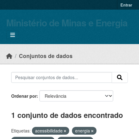
Skip to main content
Entrar
Ministério de Minas e Energia
Conjuntos de dados
Ordenar por
1 conjunto de dados encontrado
Etiquetas:
acessibilidade
energia