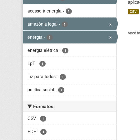
aplica
acesso à energia
-
1
CSV
amazônia legal
-
x
1
Você t
energia
-
x
1
energia elétrica
-
1
LpT
-
1
luz para todos
-
1
política social
-
1
Formatos
CSV
-
1
PDF
-
1