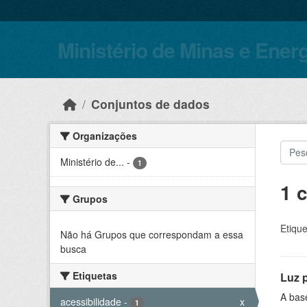
Skip to main content
Ministério de Minas e Ener
Conjuntos de dados
Organizações
Ministério de...
-
1
1 
Grupos
Etique
Não há Grupos que correspondam a essa
busca
Etiquetas
Luz 
A bas
acessibilidade
-
x
1