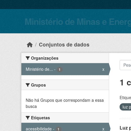
Skip to main content
Ministério de Minas e Ener
Conjuntos de dados
Organizações
Ministério de...
-
x
1
1 
Grupos
Etique
Não há Grupos que correspondam a essa
busca
luz 
Etiquetas
Luz 
acessibilidade
-
x
1