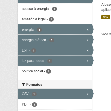
A bas
acesso à energia
-
1
aplica
CSV
amazônia legal
-
1
energia
-
x
1
Você t
energia elétrica
-
x
1
LpT
-
x
1
luz para todos
-
x
1
política social
-
1
Formatos
CSV
-
x
1
PDF
-
1