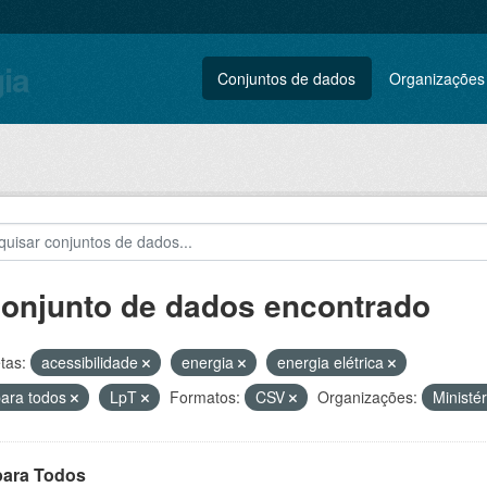
gia
Conjuntos de dados
Organizações
conjunto de dados encontrado
tas:
acessibilidade
energia
energia elétrica
para todos
LpT
Formatos:
CSV
Organizações:
Ministé
para Todos