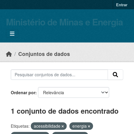
Skip to main content
Entrar
Ministério de Minas e Energia
Conjuntos de dados
Ordenar por
1 conjunto de dados encontrado
Etiquetas:
acessibilidade
energia