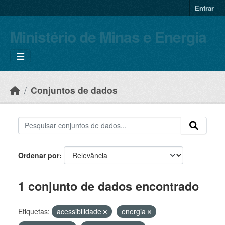
Skip to main content
Entrar
Ministério de Minas e Energia
Conjuntos de dados
Ordenar por
1 conjunto de dados encontrado
Etiquetas:
acessibilidade
energia