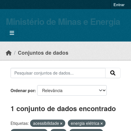
Skip to main content
Entrar
Ministério de Minas e Energia
Conjuntos de dados
Ordenar por
1 conjunto de dados encontrado
Etiquetas:
acessibilidade
energia elétrica