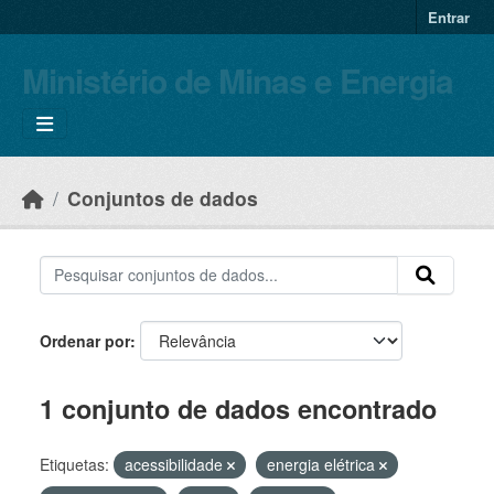
Skip to main content
Entrar
Ministério de Minas e Energia
Conjuntos de dados
Ordenar por
1 conjunto de dados encontrado
Etiquetas:
acessibilidade
energia elétrica