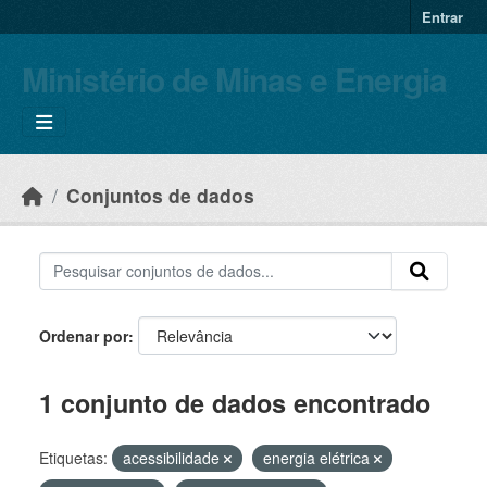
Skip to main content
Entrar
Ministério de Minas e Energia
Conjuntos de dados
Ordenar por
1 conjunto de dados encontrado
Etiquetas:
acessibilidade
energia elétrica