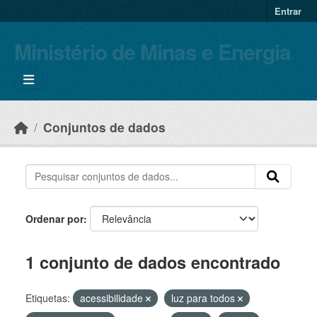
Skip to main content
Entrar
Ministério de Minas e Energia
Conjuntos de dados
Ordenar por
1 conjunto de dados encontrado
Etiquetas:
acessibilidade
luz para todos