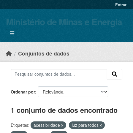
Skip to main content
Entrar
Ministério de Minas e Energia
Conjuntos de dados
Ordenar por
1 conjunto de dados encontrado
Etiquetas:
acessibilidade
luz para todos