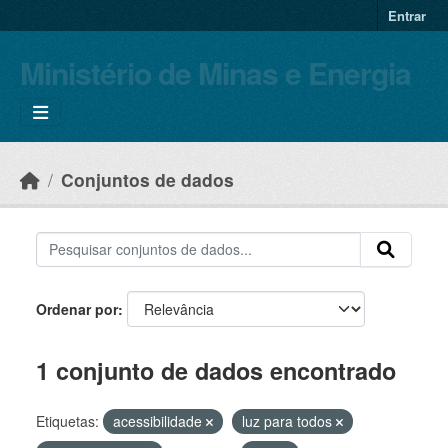
Skip to main content
Entrar
Ministério de Minas e Energia
Conjuntos de dados
Ordenar por
1 conjunto de dados encontrado
Etiquetas:
acessibilidade
luz para todos