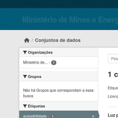
Skip to main content
Ministério de Minas e Ener
Conjuntos de dados
Organizações
Ministério de...
-
1
1 
Grupos
Etique
Não há Grupos que correspondam a essa
busca
Licen
Etiquetas
Luz 
acessibilidade
-
x
1