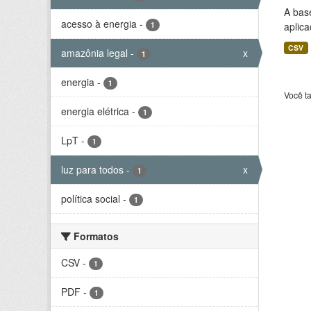
A bas
acesso à energia
-
1
aplica
CSV
amazônia legal
-
x
1
energia
-
1
Você t
energia elétrica
-
1
LpT
-
1
luz para todos
-
x
1
política social
-
1
Formatos
CSV
-
1
PDF
-
1