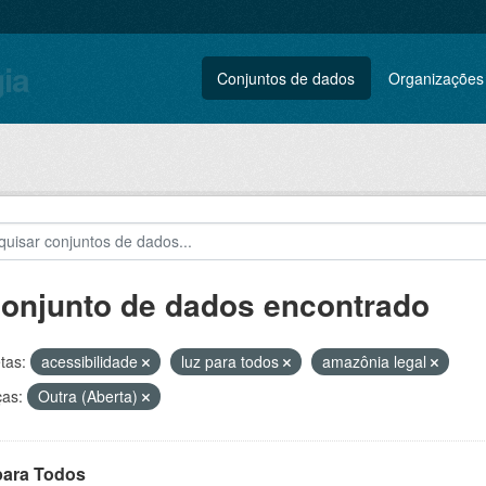
gia
Conjuntos de dados
Organizações
conjunto de dados encontrado
tas:
acessibilidade
luz para todos
amazônia legal
ças:
Outra (Aberta)
para Todos