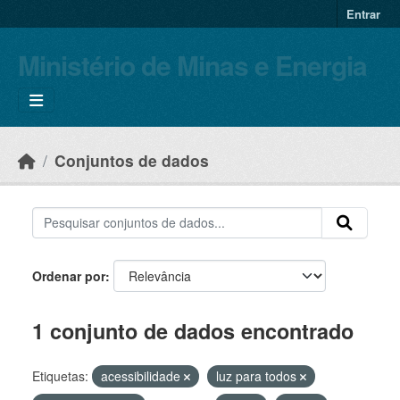
Skip to main content
Entrar
Ministério de Minas e Energia
Conjuntos de dados
Ordenar por
1 conjunto de dados encontrado
Etiquetas:
acessibilidade
luz para todos