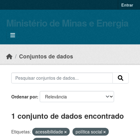
Skip to main content
Entrar
Ministério de Minas e Energia
Conjuntos de dados
Ordenar por
1 conjunto de dados encontrado
Etiquetas:
acessibilidade
política social