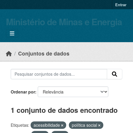
Skip to main content
Entrar
Ministério de Minas e Energia
Conjuntos de dados
Ordenar por
1 conjunto de dados encontrado
Etiquetas:
acessibilidade
política social