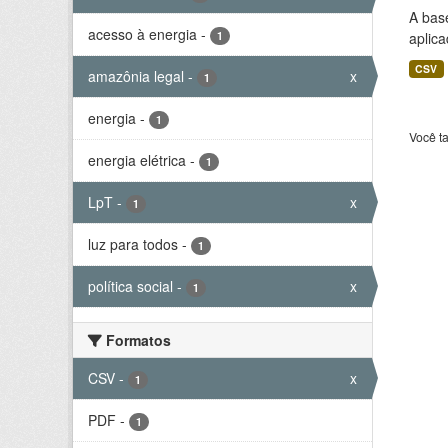
A bas
acesso à energia
-
1
aplica
CSV
amazônia legal
-
x
1
energia
-
1
Você t
energia elétrica
-
1
LpT
-
x
1
luz para todos
-
1
política social
-
x
1
Formatos
CSV
-
x
1
PDF
-
1