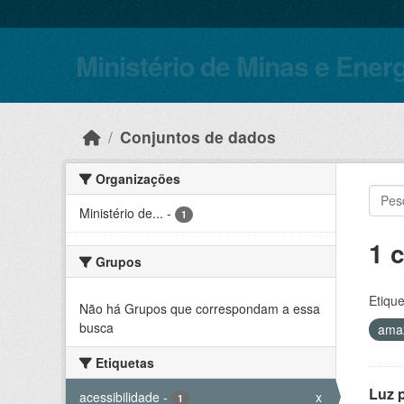
Skip to main content
Ministério de Minas e Ener
Conjuntos de dados
Organizações
Ministério de...
-
1
1 
Grupos
Etique
Não há Grupos que correspondam a essa
busca
amaz
Etiquetas
Luz 
acessibilidade
-
x
1