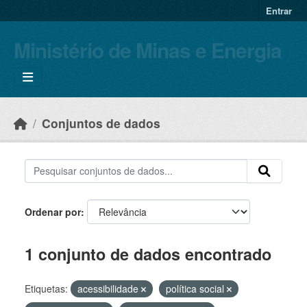
Skip to main content
Entrar
Ministério de Minas e Energia
Conjuntos de dados
Ordenar por
1 conjunto de dados encontrado
Etiquetas:
acessibilidade
política social