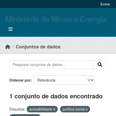
Skip to main content
Entrar
Ministério de Minas e Energia
Conjuntos de dados
Ordenar por
1 conjunto de dados encontrado
Etiquetas:
acessibilidade
política social