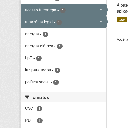
A bas
acesso à energia
-
x
1
aplica
CSV
amazônia legal
-
x
1
energia
-
1
Você t
energia elétrica
-
1
LpT
-
1
luz para todos
-
1
política social
-
1
Formatos
CSV
-
1
PDF
-
1