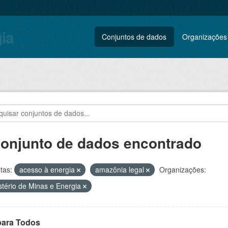
gia
Conjuntos de dados
Organizações
conjunto de dados encontrado
tas:
acesso à energia
amazônia legal
Organizações:
stério de Minas e Energia
para Todos