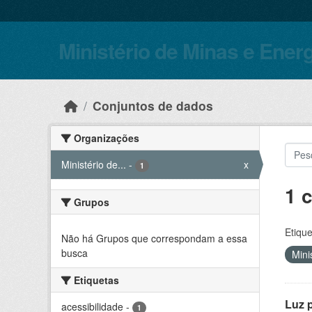
Skip to main content
Ministério de Minas e Ener
Conjuntos de dados
Organizações
Ministério de...
-
x
1
1 
Grupos
Etique
Não há Grupos que correspondam a essa
busca
Mini
Etiquetas
Luz 
acessibilidade
-
1