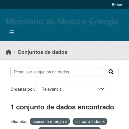
Skip to main content
Entrar
Ministério de Minas e Energia
Conjuntos de dados
Ordenar por
1 conjunto de dados encontrado
Etiquetas:
acesso à energia
luz para todos