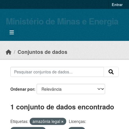
Skip to main content
Entrar
Ministério de Minas e Energia
Conjuntos de dados
Ordenar por
1 conjunto de dados encontrado
Etiquetas:
amazônia legal
Licenças: