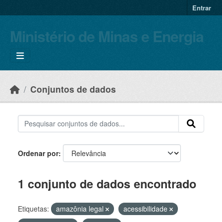
Skip to main content
Entrar
Ministério de Minas e Energia
Conjuntos de dados
Ordenar por
1 conjunto de dados encontrado
Etiquetas:
amazônia legal
acessibilidade