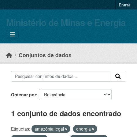
Skip to main content
Entrar
Ministério de Minas e Energia
Conjuntos de dados
Ordenar por
1 conjunto de dados encontrado
Etiquetas:
amazônia legal
energia