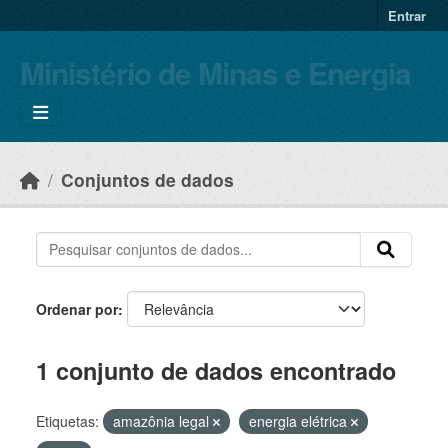
Skip to main content
Entrar
Ministério de Minas e Energia
Conjuntos de dados
Ordenar por
1 conjunto de dados encontrado
Etiquetas:
amazônia legal
energia elétrica